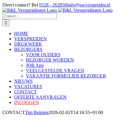
Ga
Direct contact? Bel
0528 - 262850
|
info@uwverspreider.nl
naar
inhoud
Zoeken
naar:
HOME
VERSPREIDEN
DRUKWERK
BEZORGERS
VOOR OUDERS
BEZORGER WORDEN
JOB App
VEELGESTELDE VRAGEN
VAKANTIE FORMULIER BEZORGER
NIEUWS
VACATURES
CONTACT
OFFERTE AANVRAGEN
INLOGGEN
CONTACT
Tim Buining
2026-02-02T14:16:55+01:00
Waar kunnen wij u mee helpen?